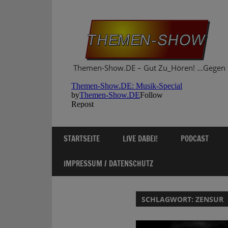
Zum
Inhalt
springen
Themen-Show.DE – Gut Zu_Hören! …Gegen 
STARTSEITE
LIVE DABEI!
PODCAST
IMPRESSUM / DATENSCHUTZ
SCHLAGWORT:
ZENSUR