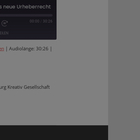
as neue Urheberrecht
00:00
/
30:26
EILEN
en
|
Audiolänge: 30:26
|
Deezer
g Kreativ Gesellschaft