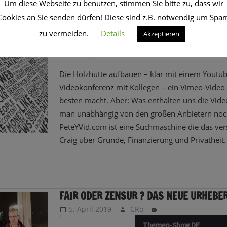
Um diese Webseite zu benutzen, stimmen Sie bitte zu, dass wir
Cookies an Sie senden dürfen! Diese sind z.B. notwendig um Spa
UNZENSIERT UND UMFASSEND – WARUM
zu vermeiden.
Details
Akzeptieren
VIDEOSUCHMASCHINEN GIBT
21. September 2020
CRo
Die Holzhütte aufbauen – klar mit einem Youtub
Videokonferenz mit Kollegen – ein Vimeo-Video 
besten macht. Aber: Was enthalten uns die Vide
man unabhängig von den großen Anbietern noch
PeteYVid.com ist eine Suchmaschine die das ver
Craig über Gründe, Finanzierung und Privatheit.
FAIR ODER ZENSUR ? DAS NEUE URHEBE
5. April 2019
CRo
Themen-Show.DE