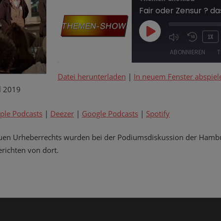
Fair oder Zensur ? d
PLAY
1X
EPISODE
ABONNIEREN
T
Datei herunterladen
|
In neuem Fenster abspiel
TEILEN
Amazon
Apple Podcasts
l 2019
Google Podcasts
Spotify
LINK
ple Podcasts
|
Deezer
|
Google Podcasts
|
Spotify
RSS FEED
EMBED
euen Urheberrechts wurden bei der Podiumsdiskussion der Hambur
erichten von dort.