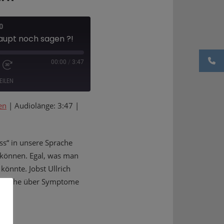
0
upt noch sagen ?!
00:00
/
3:47
EILEN
en
|
Audiolänge: 3:47
|
ess“ in unsere Sprache
n können. Egal, was man
könnte. Jobst Ullrich
ph Rothe über Symptome