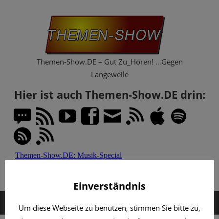
Zum
Th
Inhalt
springen
Sh
Themen-Show.DE – Gut Zu_Hören! …Gegen
Langeweile
Hier ist auch Themen-Show.DE drin:
Einverständnis
MENÜ
Um diese Webseite zu benutzen, stimmen Sie bitte zu,