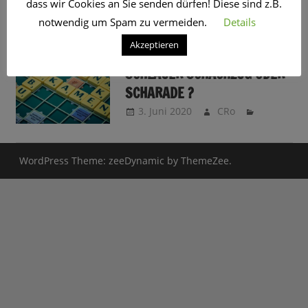
dass wir Cookies an Sie senden dürfen! Diese sind z.B.
SCHLAGWORT:
WHO
notwendig um Spam zu vermeiden.
Details
Akzeptieren
USA RAUS AUS DER WHO.
SCHLAUER SCHACHZUG ODER
SCHARADE ?
3. Juni 2020
CRo
WordPress Theme: zeeDynamic by ThemeZee.