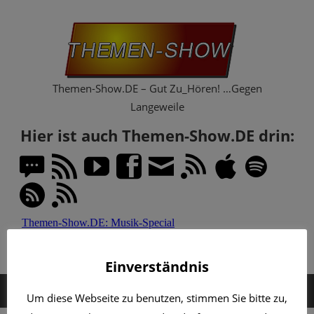
Zum
Th
Inhalt
springen
Sh
Themen-Show.DE – Gut Zu_Hören! …Gegen
Langeweile
Hier ist auch Themen-Show.DE drin:
Einverständnis
MENÜ
Um diese Webseite zu benutzen, stimmen Sie bitte zu,