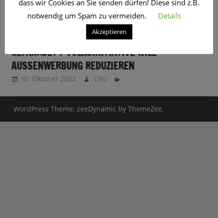
dass wir Cookies an Sie senden dürfen! Diese sind z.B.
SCHLAGWORT:
WERBEBRANCHE
notwendig um Spam zu vermeiden.
Details
Akzeptieren
ARBEITSPLÄTZE UND MEINUNGSFREIHEIT
GEFÄHRDET ? VOLKSINITIATIVE WILL
AUSSENWERBUNG REDUZIEREN
10. Oktober 2022
CRo
WordPress Theme: zeeDynamic by ThemeZee.