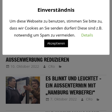
SCHLAGWORT:
VOLKSINITIATIVE
Einverständnis
NICHT NUR IN HAMBURG SOLL ES WERBEFREIER
Um diese Webseite zu benutzen, stimmen Sie bitte zu,
WERDEN
dass wir Cookies an Sie senden dürfen! Diese sind z.B.
11. Oktober 2022
CRo
notwendig um Spam zu vermeiden.
Details
Akzeptieren
ARBEITSPLÄTZE UND MEINUNGSFREIHEIT
GEFÄHRDET ? VOLKSINITIATIVE WILL
AUSSENWERBUNG REDUZIEREN
10. Oktober 2022
CRo
ES BLINKT UND LEUCHTET –
EIN AUSSENTERMIN MIT
„HAMBURG WERBEFREI“
7. Oktober 2022
CRo