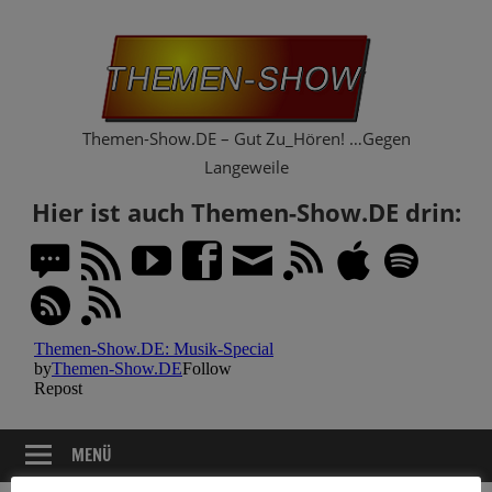
Zum
Th
Inhalt
springen
Sh
Themen-Show.DE – Gut Zu_Hören! …Gegen
Langeweile
Hier ist auch Themen-Show.DE drin:
MENÜ