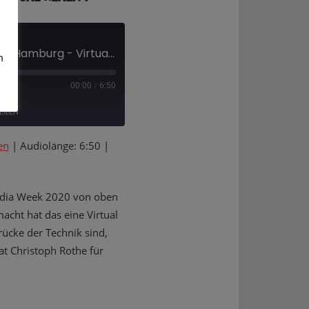
In der Berggondel über Hamburg - Virtual Reality
m
00:00
/
6:50
EILEN
en
|
Audiolänge: 6:50
|
Media Week 2020 von oben
acht hat das eine Virtual
rücke der Technik sind,
at Christoph Rothe für