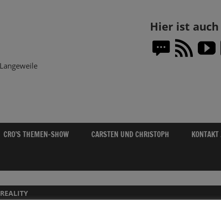
Themen-
Hier ist auc
Show.DE
Langeweile
CRO’S THEMEN-SHOW
CARSTEN UND CHRISTOPH
KONTAKT
 REALITY
IN DER BERGGONDEL ÜBER HAMBURG – V