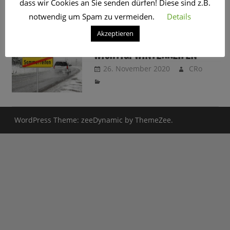
dass wir Cookies an Sie senden dürfen! Diese sind z.B.
SCHLAGWORT:
UNFALL
notwendig um Spam zu vermeiden.
Details
Akzeptieren
KEINE PFLICHT UND DOCH
WICHTIG: WINTERREIFEN
26. November 2020
CRo
WordPress Theme: zeeDynamic by ThemeZee.