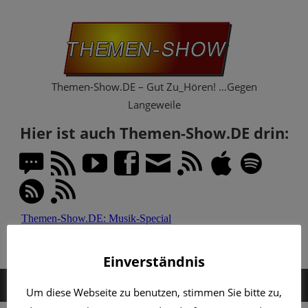
Zum
Th
Inhalt
springen
Sh
Themen-Show.DE – Gut Zu_Hören! …Gegen
Langeweile
Hier ist auch Themen-Show.DE drin:
Einverständnis
MENÜ
Um diese Webseite zu benutzen, stimmen Sie bitte zu,