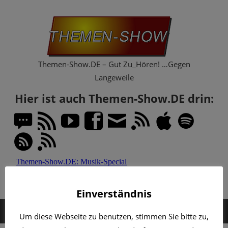
Zum
Th
Inhalt
springen
Sh
Themen-Show.DE – Gut Zu_Hören! …Gegen
Langeweile
Hier ist auch Themen-Show.DE drin:
Einverständnis
MENÜ
Um diese Webseite zu benutzen, stimmen Sie bitte zu,