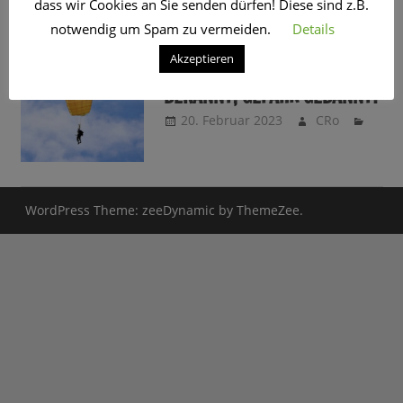
dass wir Cookies an Sie senden dürfen! Diese sind z.B.
SCHLAGWORT:
TEMPORÄR
notwendig um Spam zu vermeiden.
Details
Akzeptieren
LEBENSRISIKO – KONZEPT
BEKANNT, GEFAHR GEBANNT?
20. Februar 2023
CRo
WordPress Theme: zeeDynamic by ThemeZee.