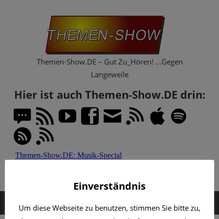
Zum
Th
Inhalt
springen
Sh
Themen-Show.DE – Gut Zu_Hören! …Gegen
Langeweile
Hier ist auch Themen-Show.DE drin:
Einverständnis
MENÜ
Um diese Webseite zu benutzen, stimmen Sie bitte zu,