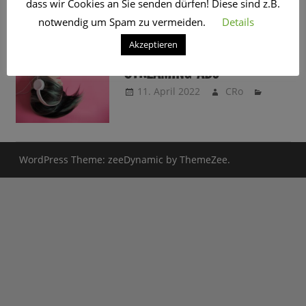
dass wir Cookies an Sie senden dürfen! Diese sind z.B.
SCHLAGWORT:
SUCHMASCHINE
notwendig um Spam zu vermeiden.
Details
Akzeptieren
MUSIK ENTDECKEN OHNE
STREAMING-ABO
11. April 2022
CRo
WordPress Theme: zeeDynamic by ThemeZee.