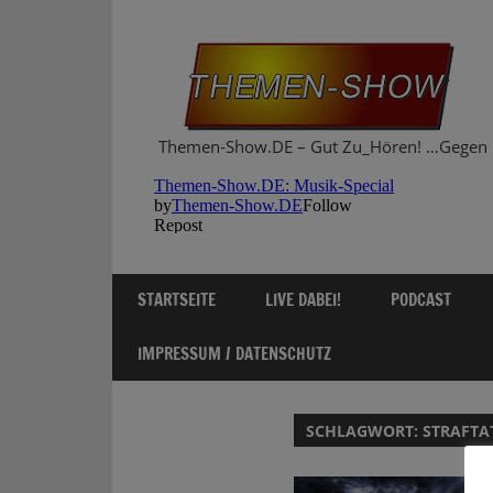
Zum
Inhalt
springen
Themen-Show.DE – Gut Zu_Hören! …Gegen 
STARTSEITE
LIVE DABEI!
PODCAST
IMPRESSUM / DATENSCHUTZ
SCHLAGWORT:
STRAFTA