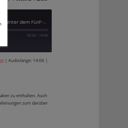
Was steckte eigentlich hinter dem Fünf-Punkte-Plan?
m
00:00
/
14:06
EILEN
en
|
Audiolänge: 14:06
|
Deezer
Haken zu enthalten. Auch
nd Meinungen zum darüber