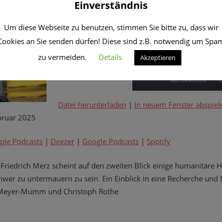
Einverständnis
11. Februar 2025
CRo
Um diese Webseite zu benutzen, stimmen Sie bitte zu, dass wir
Themen-Show.DE
Cookies an Sie senden dürfen! Diese sind z.B. notwendig um Spa
zu vermeiden.
Details
Akzeptieren
PLAY
1X
EPISODE
ABONNIEREN
T
Datei herunterladen
|
In neuem Fenster abspiel
TEILEN
Amazon
Apple Podcasts
ruar 2025
Google Podcasts
Spotify
LINK
ple Podcasts
|
Deezer
|
Google Podcasts
|
Spotify
RSS FEED
EMBED
Friedrich Merz scheint auf den zweiten Blick einige humanitäre 
chwer zu untermauern zu sein. Ein Einblick in eine Recherche u
 Meyer-Mumm und Christoph Rothe