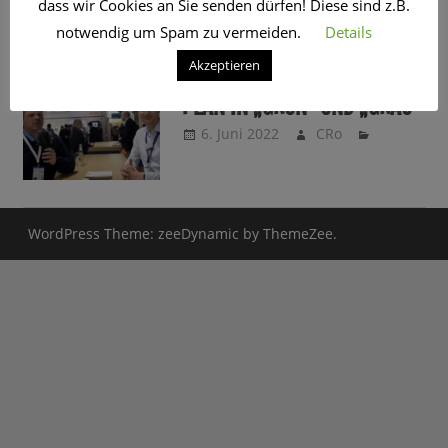
dass wir Cookies an Sie senden dürfen! Diese sind z.B.
SCHLAGWORT:
STADT
notwendig um Spam zu vermeiden.
Details
Akzeptieren
HAMBURG: WASSERSTOFF-
PLAN IN „GRÜN“ UND „GRAU“
6. Juni 2022
CRo
WordPress Theme: zeeDynamic by ThemeZee.