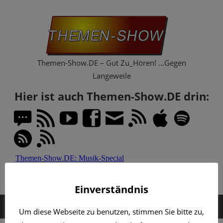
Zum
Th
Inhalt
springen
Sh
Themen-Show.DE – Gut Zu_Hören! …Gegen
Langeweile
Hier ist auch Themen-Show.DE drin:
Einverständnis
MENÜ
Um diese Webseite zu benutzen, stimmen Sie bitte zu,