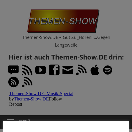
Zum
Th
Inhalt
springen
Sh
Themen-Show.DE – Gut Zu_Hören! …Gegen
Langeweile
Hier ist auch Themen-Show.DE drin:
MENÜ