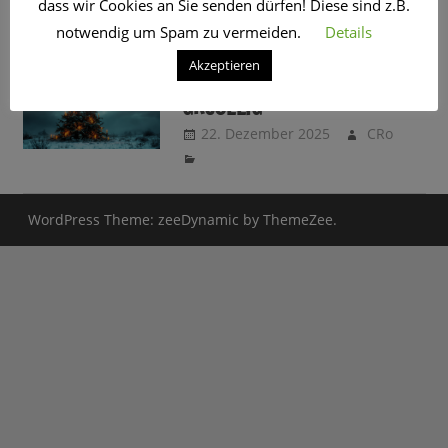
dass wir Cookies an Sie senden dürfen! Diese sind z.B.
SCHLAGWORT:
SLOWAKEI
notwendig um Spam zu vermeiden.
Details
Akzeptieren
WEIHNACHTEN MAL
GRUSELIG
22. Dezember 2025
CRo
WordPress Theme: zeeDynamic by ThemeZee.