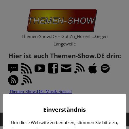
Zum
Th
Inhalt
springen
Sh
Themen-Show.DE – Gut Zu_Hören! …Gegen
Langeweile
Hier ist auch Themen-Show.DE drin:
Einverständnis
MENÜ
Um diese Webseite zu benutzen, stimmen Sie bitte zu,