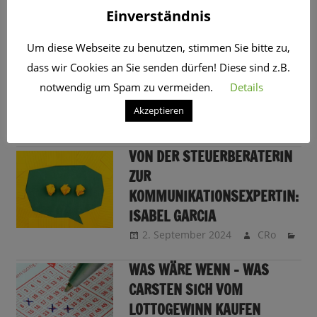
Einverständnis
SCHLAGWORT:
SELBSTÄNDIGKEIT
Um diese Webseite zu benutzen, stimmen Sie bitte zu,
„BOAH DAS WIRD GROSS“ – W
dass wir Cookies an Sie senden dürfen! Diese sind z.B.
IE ISABEL GARCIA ALLES A
notwendig um Spam zu vermeiden.
Details
UF EINE KARTE SETZTE
Akzeptieren
9. September 2024
CRo
VON DER STEUERBERATERIN
ZUR
KOMMUNIKATIONSEXPERTIN:
ISABEL GARCIA
2. September 2024
CRo
WAS WÄRE WENN – WAS
CARSTEN SICH VOM
LOTTOGEWINN KAUFEN