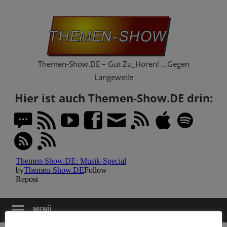
Zum
Th
Inhalt
springen
Sh
Themen-Show.DE – Gut Zu_Hören! …Gegen
Langeweile
Hier ist auch Themen-Show.DE drin:
MENÜ