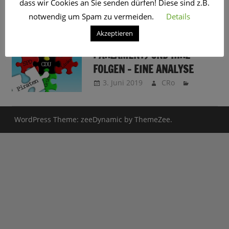
dass wir Cookies an Sie senden dürfen! Diese sind z.B.
SCHLAGWORT:
REZO
notwendig um Spam zu vermeiden.
Details
Akzeptieren
DIE EUROPAWAHL (EU-
PARLAMENT) UND IHRE
FOLGEN – EINE ANALYSE
3. Juni 2019
CRo
WordPress Theme: zeeDynamic by ThemeZee.