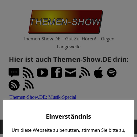
Zum
Th
Inhalt
springen
Sh
Themen-Show.DE – Gut Zu_Hören! …Gegen
Langeweile
Hier ist auch Themen-Show.DE drin:
Einverständnis
MENÜ
Um diese Webseite zu benutzen, stimmen Sie bitte zu,