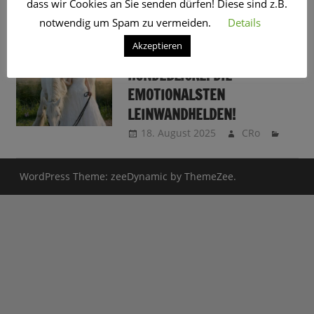
dass wir Cookies an Sie senden dürfen! Diese sind z.B.
SCHLAGWORT:
OSTWIND
notwendig um Spam zu vermeiden.
Details
Akzeptieren
PFERDESTÄRKEN UND
HUNDEBLICKE: DIE
EMOTIONALSTEN
LEINWANDHELDEN!
18. August 2025
CRo
WordPress Theme: zeeDynamic by ThemeZee.