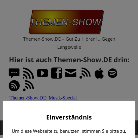
Zum
Th
Inhalt
springen
Sh
Themen-Show.DE – Gut Zu_Hören! …Gegen
Langeweile
Hier ist auch Themen-Show.DE drin:
Einverständnis
MENÜ
Um diese Webseite zu benutzen, stimmen Sie bitte zu,