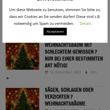
SCHLAGWORT:
OHTANNENBAUM
Um diese Webseite zu benutzen, stimmen Sie bitte zu,
dass wir Cookies an Sie senden dürfen! Diese sind z.B.
ÜBERRASCHENDE WEIHNACHTSBAUM-
notwendig um Spam zu vermeiden.
Details
KOMMENTARE VON EUCH
Akzeptieren
19. Dezember 2022
CRo
WEIHNACHTSBAUM MIT
SCHLECHTEM GEWISSEN ?
NUR BEI EINER BESTIMMTEN
ART NÖTIG!
12. Dezember 2022
CRo
SÄGEN, SCHLAGEN ODER
VERZICHTEN ?
WEIHNACHTSBÄUME