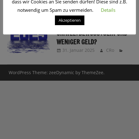
dass wir Cookies an Sie senden dürfen! Diese sind z.B.
SCHLAGWORT:
NEUERUNG
notwendig um Spam zu vermeiden.
Details
Akzeptieren
2025 – MEHR
UMWELTBEWUSSTSEIN UND
WENIGER GELD?
31. Januar 2025
CRo
WordPress Theme: zeeDynamic by ThemeZee.