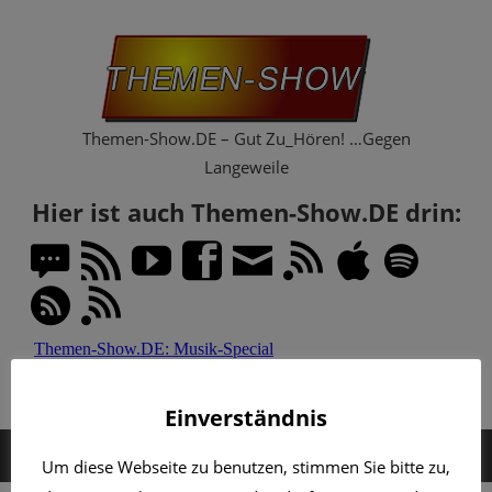
Zum
Th
Inhalt
springen
Sh
Themen-Show.DE – Gut Zu_Hören! …Gegen
Langeweile
Hier ist auch Themen-Show.DE drin:
Einverständnis
MENÜ
Um diese Webseite zu benutzen, stimmen Sie bitte zu,