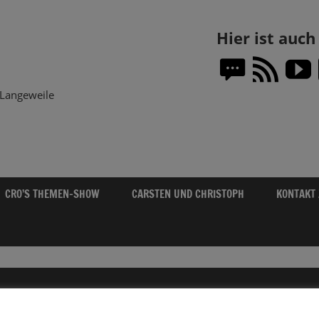
Themen-
Hier ist auc
Show.DE
Langeweile
CRO’S THEMEN-SHOW
CARSTEN UND CHRISTOPH
KONTAKT
L
OM MINDESTLOHN BIS ZUM STANDARD-LADEGERÄT