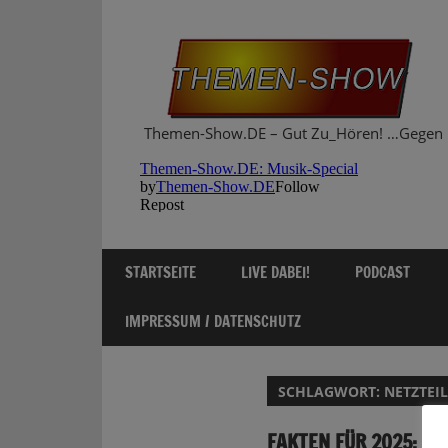
Zum
Inhalt
springen
Themen-Show.DE – Gut Zu_Hören! …Gegen 
STARTSEITE
LIVE DABEI!
PODCAST
IMPRESSUM / DATENSCHUTZ
SCHLAGWORT:
NETZTEI
FAKTEN FÜR 2025: V