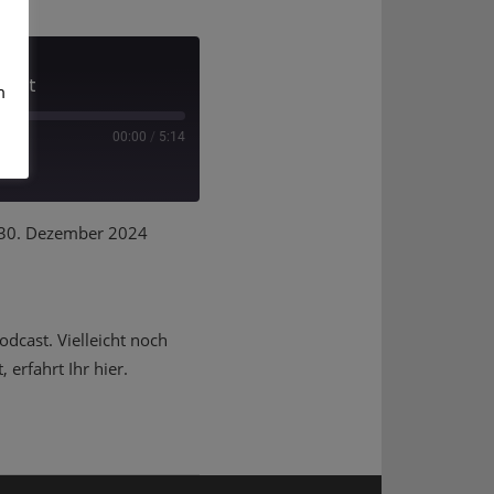
erät
m
00:00
/
5:14
0. Dezember 2024
dcast. Vielleicht noch
erfahrt Ihr hier.