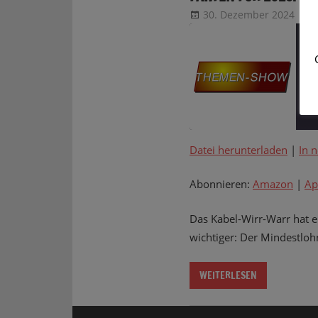
30. Dezember 2024
Th
F
Datei herunterladen
|
In 
TEILEN
Amazon
Google Podcasts
Abonnieren:
Amazon
|
Ap
LINK
RSS FEED
Das Kabel-Wirr-Warr hat ei
EMBED
wichtiger: Der Mindestlohn
WEITERLESEN