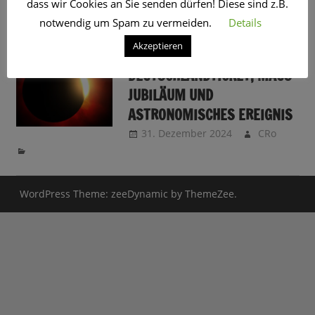
dass wir Cookies an Sie senden dürfen! Diese sind z.B.
SCHLAGWORT:
MAUS
notwendig um Spam zu vermeiden.
Details
Akzeptieren
2025 WIRD SUPER!
DEUTSCHLANDTICKET, MAUS-
JUBILÄUM UND
ASTRONOMISCHES EREIGNIS
31. Dezember 2024
CRo
WordPress Theme: zeeDynamic by ThemeZee.