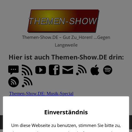
Zum
Th
Inhalt
springen
Sh
Themen-Show.DE – Gut Zu_Hören! …Gegen
Langeweile
Hier ist auch Themen-Show.DE drin:
Einverständnis
MENÜ
Um diese Webseite zu benutzen, stimmen Sie bitte zu,