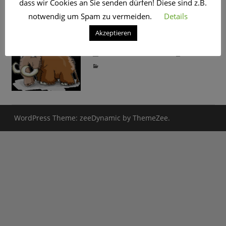
dass wir Cookies an Sie senden dürfen! Diese sind z.B.
SCHLAGWORT:
MASTODON
notwendig um Spam zu vermeiden.
Details
Akzeptieren
ELON MUSK GE(T)WITTER
11. November 2022
CRo
WordPress Theme: zeeDynamic by ThemeZee.