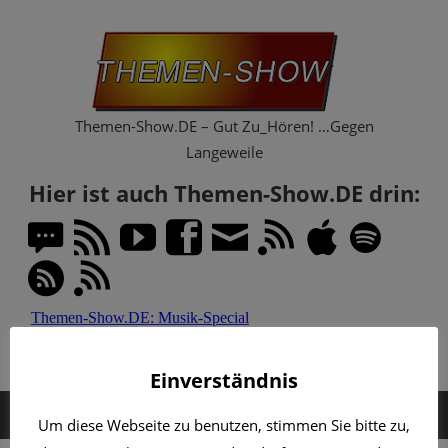
Zum
Th
Inhalt
springen
Sh
Themen-Show.DE – Gut Zu_Hören! …Gegen
Langeweile
Hier ist auch Themen-Show.DE drin:
Einverständnis
MENÜ
Um diese Webseite zu benutzen, stimmen Sie bitte zu,