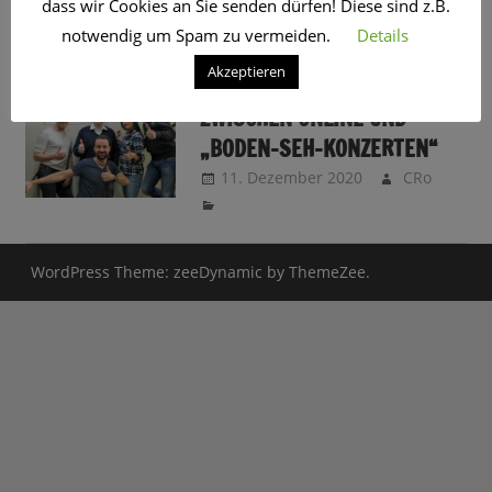
dass wir Cookies an Sie senden dürfen! Diese sind z.B.
SCHLAGWORT:
KONZERT
notwendig um Spam zu vermeiden.
Details
Akzeptieren
LALELU – A CAPELLA COMEDY
ZWISCHEN ONLINE UND
„BODEN-SEH-KONZERTEN“
11. Dezember 2020
CRo
WordPress Theme: zeeDynamic by ThemeZee.