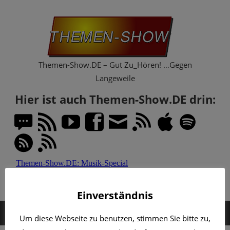
Zum
Th
Inhalt
springen
Sh
Themen-Show.DE – Gut Zu_Hören! …Gegen
Langeweile
Hier ist auch Themen-Show.DE drin:
Einverständnis
MENÜ
Um diese Webseite zu benutzen, stimmen Sie bitte zu,