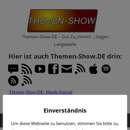
Zum
Th
Inhalt
springen
Sh
Themen-Show.DE – Gut Zu_Hören! …Gegen
Langeweile
Hier ist auch Themen-Show.DE drin:
Einverständnis
MENÜ
Um diese Webseite zu benutzen, stimmen Sie bitte zu,