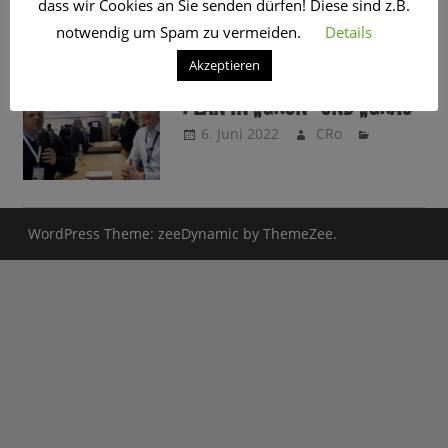
dass wir Cookies an Sie senden dürfen! Diese sind z.B.
SCHLAGWORT:
HYDROGEN
notwendig um Spam zu vermeiden.
Details
Akzeptieren
HAMBURG: WASSERSTOFF-
PLAN IN „GRÜN“ UND „GRAU“
6. Juni 2022
CRo
WordPress Theme: zeeDynamic by ThemeZee.