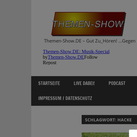
Zum
Inhalt
springen
Themen-Show.DE – Gut Zu_Hören! …Gegen 
STARTSEITE
LIVE DABEI!
PODCAST
IMPRESSUM / DATENSCHUTZ
SCHLAGWORT:
HACKE