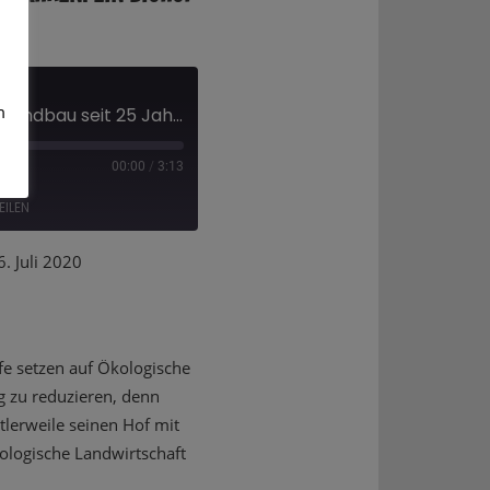
m
"Wie im Garten" - Ökolandbau seit 25 Jahren: Ein Biohof stellt sich vor
00:00
/
3:13
EILEN
 Juli 2020
Deezer
fe setzen auf Ökologische
g zu reduzieren, denn
tlerweile seinen Hof mit
logische Landwirtschaft