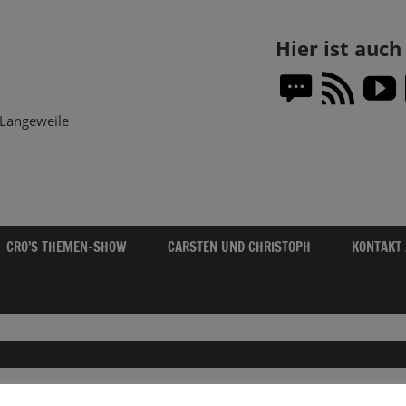
Themen-
Hier ist auc
Show.DE
Langeweile
CRO’S THEMEN-SHOW
CARSTEN UND CHRISTOPH
KONTAKT
„WIE IM GARTEN“ – ÖKOLANDBAU SEIT 2