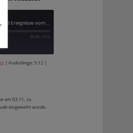
Berühmte Menschen und Ereignisse vom 03.11.2025
m
00:00
/
5:12
EILEN
en
|
Audiolänge: 5:12
|
Deezer
se am 03.11. zu
bäude eingeweiht wurde,