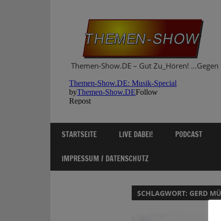
Zum
Inhalt
springen
Themen-Show.DE – Gut Zu_Hören! …Gegen 
STARTSEITE
LIVE DABEI!
PODCAST
IMPRESSUM / DATENSCHUTZ
SCHLAGWORT:
GERD MÜ