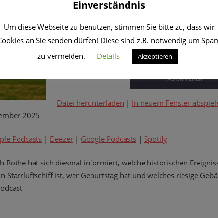
Einverständnis
3. November 2025
CRo
Um diese Webseite zu benutzen, stimmen Sie bitte zu, dass wir
Themen-Show.DE
Cookies an Sie senden dürfen! Diese sind z.B. notwendig um Spa
zu vermeiden.
Details
Akzeptieren
PLAY
1X
EPISODE
ABONNIEREN
T
Datei herunterladen
|
In neuem Fenster abspiel
TEILEN
Amazon
Apple Podcasts
ember 2025
Google Podcasts
Spotify
LINK
ple Podcasts
|
Deezer
|
Google Podcasts
|
Spotify
RSS FEED
EMBED
 Rothe hat sich diesmal informiert, welche historischen Ereignis
n Starrluftschiff ist, wer Geburtstag hat und welches riesige Ge
Podcast