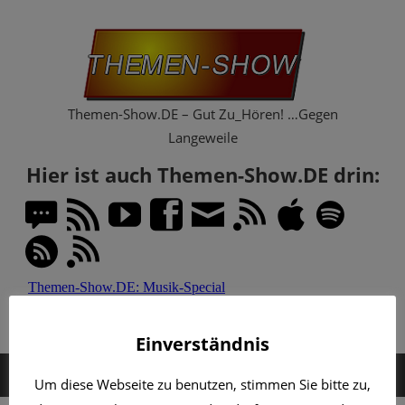
Zum
Th
Inhalt
springen
Sh
Themen-Show.DE – Gut Zu_Hören! …Gegen
Langeweile
Hier ist auch Themen-Show.DE drin:
Einverständnis
MENÜ
Um diese Webseite zu benutzen, stimmen Sie bitte zu,