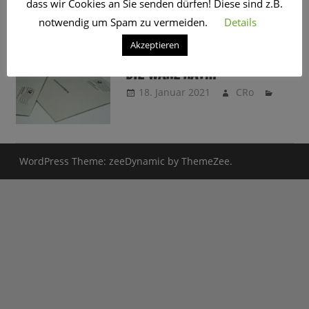
dass wir Cookies an Sie senden dürfen! Diese sind z.B.
SCHLAGWORT:
FDP
notwendig um Spam zu vermeiden.
Details
Akzeptieren
SUPERWAHLJAHR 2021: WER
DIE WAHL HAT…
18. Januar 2021
CRo
WordPress Theme: zeeDynamic by ThemeZee.