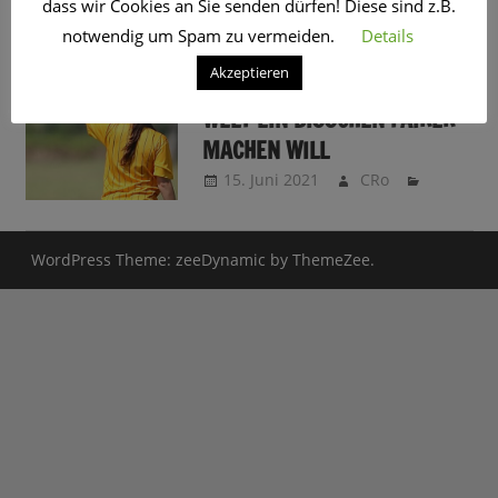
dass wir Cookies an Sie senden dürfen! Diese sind z.B.
SCHLAGWORT:
FAIR
notwendig um Spam zu vermeiden.
Details
Akzeptieren
PLAY FAIR – WIE DIE EU DIE
WELT EIN BISSCHEN FAIRER
MACHEN WILL
15. Juni 2021
CRo
WordPress Theme: zeeDynamic by ThemeZee.