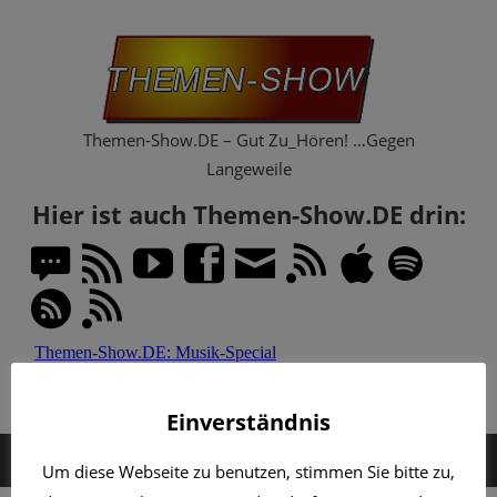
Zum
Th
Inhalt
springen
Sh
Themen-Show.DE – Gut Zu_Hören! …Gegen
Langeweile
Hier ist auch Themen-Show.DE drin:
Einverständnis
MENÜ
Um diese Webseite zu benutzen, stimmen Sie bitte zu,