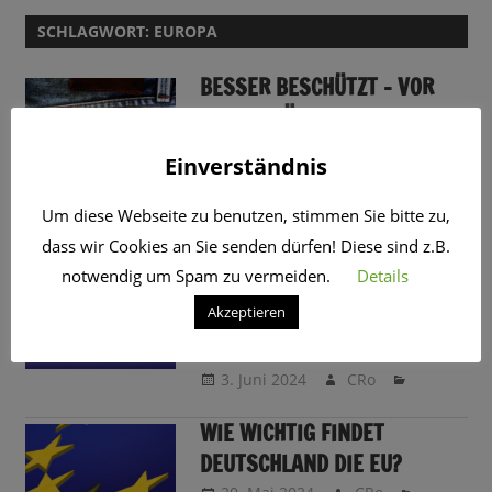
SCHLAGWORT:
EUROPA
BESSER BESCHÜTZT – VOR
ALLEM MÄNNLICHE
SCHULDNER
Einverständnis
19. November 2025
CRo
Um diese Webseite zu benutzen, stimmen Sie bitte zu,
dass wir Cookies an Sie senden dürfen! Diese sind z.B.
EU: WAS WÄHLEN WIR
notwendig um Spam zu vermeiden.
Details
EIGENTLICH UND WARUM
Akzeptieren
SOLLTEN WIR ZUR EUROPA-
WAHL GEHEN?
3. Juni 2024
CRo
WIE WICHTIG FINDET
DEUTSCHLAND DIE EU?