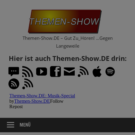
Zum
Th
Inhalt
springen
Sh
Themen-Show.DE – Gut Zu_Hören! …Gegen
Langeweile
Hier ist auch Themen-Show.DE drin:
MENÜ