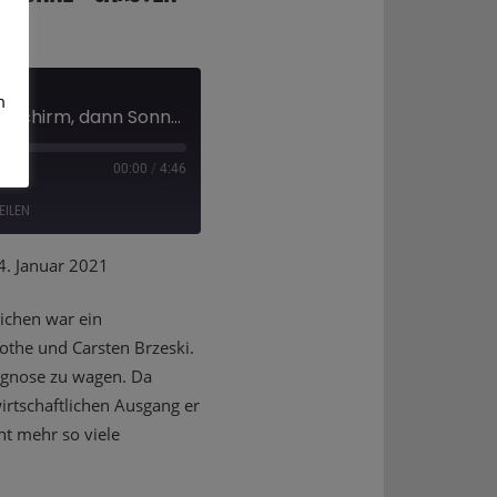
m
Wirtschaft: Erst Regenschirm, dann Sonne - Carsten Brzeski's Prognose 2021
00:00
/
4:46
EILEN
. Januar 2021
ichen war ein
othe und Carsten Brzeski.
rognose zu wagen. Da
irtschaftlichen Ausgang er
ht mehr so viele