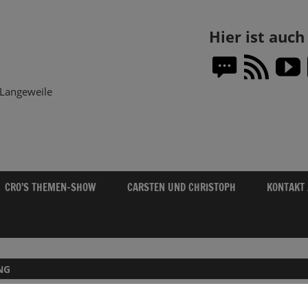
Themen-
Hier ist auc
Show.DE
Langeweile
CRO’S THEMEN-SHOW
CARSTEN UND CHRISTOPH
KONTAKT
NG
WIRTSCHAFT: ERST REGENSCHIRM, DAN