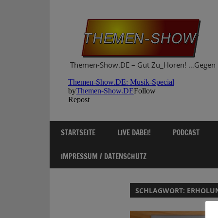
Zum
Inhalt
springen
Themen-Show.DE – Gut Zu_Hören! …Gegen 
STARTSEITE
LIVE DABEI!
PODCAST
IMPRESSUM / DATENSCHUTZ
SCHLAGWORT:
ERHOLU