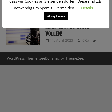
dass wir Cookies an Sie senden dürfen! Diese sind z.B.
SCHLAGWORT:
EQUIPMENT
notwendig um Spam zu vermeiden.
Details
Akzeptieren
DER PODCAST-PODCAST:
JETZT GEHT ES IN DIE
VOLLEN!
11. April 2023
CRo
WordPress Theme: zeeDynamic by ThemeZee.