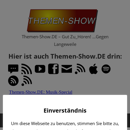
Zum
Th
Inhalt
springen
Sh
Themen-Show.DE – Gut Zu_Hören! …Gegen
Langeweile
Hier ist auch Themen-Show.DE drin:
Einverständnis
MENÜ
Um diese Webseite zu benutzen, stimmen Sie bitte zu,