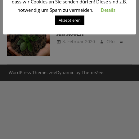
dass wir Cookies an Sie senden dürfen! Diese sind z.B.
SCHLAGWORT:
ELEKTROBIKE
notwendig um Spam zu vermeiden.
Details
Akzeptieren
NACHHALTIGKEIT ZUM
ANFASSEN
3. Februar 2020
CRo
WordPress Theme: zeeDynamic by ThemeZee.