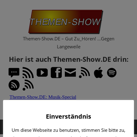
Zum
Th
Inhalt
springen
Sh
Themen-Show.DE – Gut Zu_Hören! …Gegen
Langeweile
Hier ist auch Themen-Show.DE drin:
Einverständnis
MENÜ
Um diese Webseite zu benutzen, stimmen Sie bitte zu,