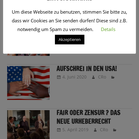
SCHLAGWORT:
DEMONSTRATION
Um diese Webseite zu benutzen, stimmen Sie bitte zu,
dass wir Cookies an Sie senden dürfen! Diese sind z.B.
IHR HABT DIE WAHL
notwendig um Spam zu vermeiden.
Details
13. Februar 2025
CRo
Akzeptieren
AUFSCHREI IN DEN USA!
4. Juni 2020
CRo
FAIR ODER ZENSUR ? DAS
NEUE URHEBERRECHT
5. April 2019
CRo