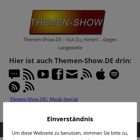
Zum
Th
Inhalt
springen
Sh
Themen-Show.DE – Gut Zu_Hören! …Gegen
Langeweile
Hier ist auch Themen-Show.DE drin:
Einverständnis
MENÜ
Um diese Webseite zu benutzen, stimmen Sie bitte zu,