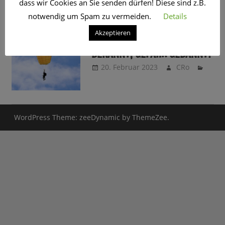
dass wir Cookies an Sie senden dürfen! Diese sind z.B.
SCHLAGWORT:
DAUERHAFT
notwendig um Spam zu vermeiden.
Details
Akzeptieren
LEBENSRISIKO – KONZEPT
BEKANNT, GEFAHR GEBANNT?
20. Februar 2023
CRo
WordPress Theme: zeeDynamic by ThemeZee.