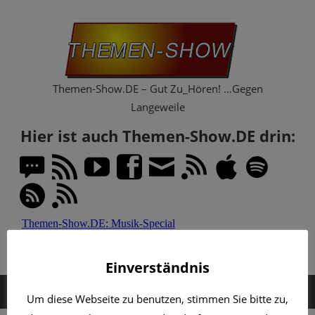
Zum
Th
Inhalt
springen
Sh
Themen-Show.DE – Gut Zu_Hören! …Gegen
Langeweile
Hier ist auch Themen-Show.DE drin:
Einverständnis
MENÜ
Um diese Webseite zu benutzen, stimmen Sie bitte zu,