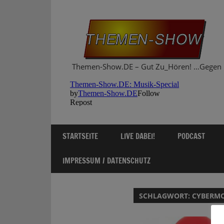
Zum
Inhalt
springen
Themen-Show.DE – Gut Zu_Hören! …Gegen 
STARTSEITE
LIVE DABEI!
PODCAST
IMPRESSUM / DATENSCHUTZ
SCHLAGWORT:
CYBERM