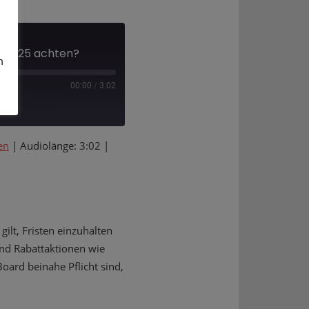
 2025 achten?
m
00:00
/
3:02
EILEN
en
|
Audiolänge: 3:02
|
Deezer
ilt, Fristen einzuhalten
und Rabattaktionen wie
Board beinahe Pflicht sind,