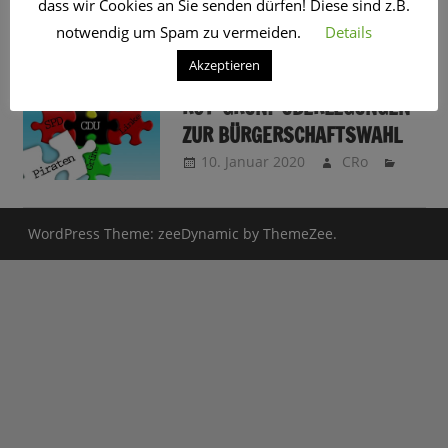
dass wir Cookies an Sie senden dürfen! Diese sind z.B.
SCHLAGWORT:
BÜRGERSCHAFT
notwendig um Spam zu vermeiden.
Details
Akzeptieren
BLEIBT HAMBURG IN 2020
ROT-GRÜN? ÜBERLEGUNGEN
ZUR BÜRGERSCHAFTSWAHL
10. Januar 2020
CRo
WordPress Theme: zeeDynamic by ThemeZee.