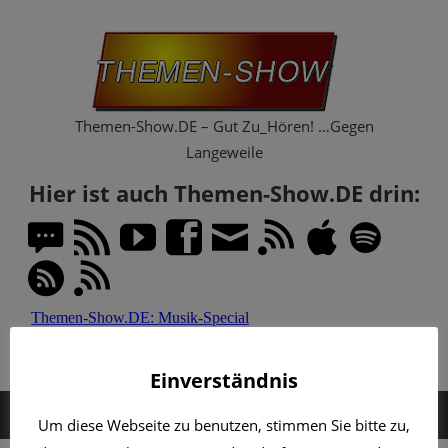
Zum
Th
Inhalt
springen
Sh
Themen-Show.DE – Gut Zu_Hören! …Gegen
Langeweile
Hier ist auch Themen-Show.DE drin:
Einverständnis
MENÜ
Um diese Webseite zu benutzen, stimmen Sie bitte zu,