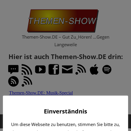
Zum
Th
Inhalt
springen
Sh
Themen-Show.DE – Gut Zu_Hören! …Gegen
Langeweile
Hier ist auch Themen-Show.DE drin:
Einverständnis
MENÜ
Um diese Webseite zu benutzen, stimmen Sie bitte zu,