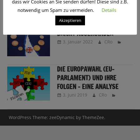
dass wir Cookies an Sie senden dürfen! Diese sind z.B.
SCHLAGWORT:
BREXIT
notwendig um Spam zu vermeiden.
Details
Akzeptieren
NOSTRADAMUS 2022: DIE EU
BRICHT AUSEINANDER
3. Januar 2022
CRo
DIE EUROPAWAHL (EU-
PARLAMENT) UND IHRE
FOLGEN – EINE ANALYSE
3. Juni 2019
CRo
WordPress Theme: zeeDynamic by ThemeZee.