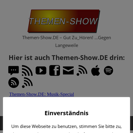
Zum
Th
Inhalt
springen
Sh
Themen-Show.DE – Gut Zu_Hören! …Gegen
Langeweile
Hier ist auch Themen-Show.DE drin:
Einverständnis
MENÜ
Um diese Webseite zu benutzen, stimmen Sie bitte zu,