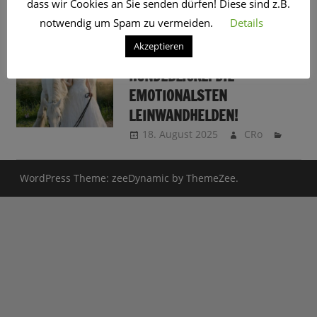
dass wir Cookies an Sie senden dürfen! Diese sind z.B.
SCHLAGWORT:
BIBI UNT TINA
notwendig um Spam zu vermeiden.
Details
Akzeptieren
PFERDESTÄRKEN UND
HUNDEBLICKE: DIE
EMOTIONALSTEN
LEINWANDHELDEN!
18. August 2025
CRo
WordPress Theme: zeeDynamic by ThemeZee.