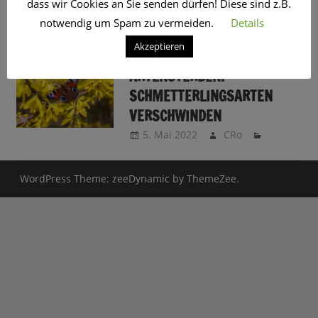
dass wir Cookies an Sie senden dürfen! Diese sind z.B.
SCHLAGWORT:
ARTENSTERBEN
notwendig um Spam zu vermeiden.
Details
Akzeptieren
GEFÄHRLICHES
ARTENSTERBEN:
SCHMETTERLINGSARTEN
VERSCHWINDEN
5. Mai 2022
CRo
WordPress Theme: zeeDynamic by ThemeZee.