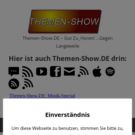
Zum
Th
Inhalt
springen
Sh
Themen-Show.DE – Gut Zu_Hören! …Gegen
Langeweile
Hier ist auch Themen-Show.DE drin:
Einverständnis
MENÜ
Um diese Webseite zu benutzen, stimmen Sie bitte zu,