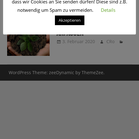
dass wir Cookies an Sie senden dürfen! Diese sind z.B.
SCHLAGWORT:
ALTGLAS
notwendig um Spam zu vermeiden.
Details
Akzeptieren
NACHHALTIGKEIT ZUM
ANFASSEN
3. Februar 2020
CRo
WordPress Theme: zeeDynamic by ThemeZee.