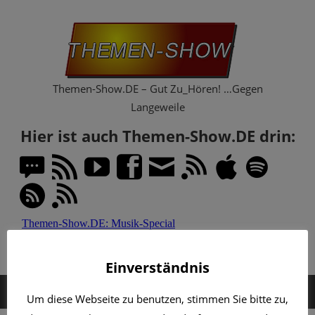
Zum
Th
Inhalt
springen
Sh
Themen-Show.DE – Gut Zu_Hören! …Gegen
Langeweile
Hier ist auch Themen-Show.DE drin:
Einverständnis
MENÜ
Um diese Webseite zu benutzen, stimmen Sie bitte zu,